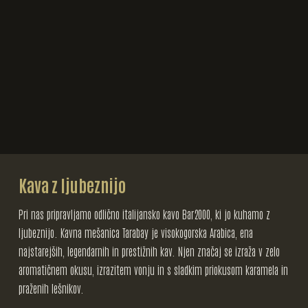
Kava z ljubeznijo
Pri nas pripravljamo odlično italijansko kavo Bar2000, ki jo kuhamo z
ljubeznijo. Kavna mešanica Tarabay je visokogorska Arabica, ena
najstarejših, legendarnih in prestižnih kav. Njen značaj se izraža v zelo
aromatičnem okusu, izrazitem vonju in s sladkim priokusom karamela in
praženih lešnikov.