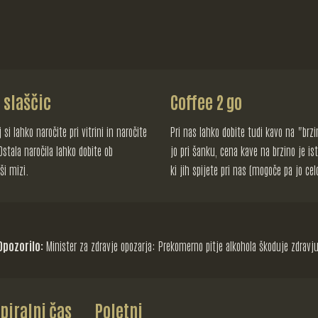
 slaščic
Coffee 2 go
 si lahko naročite pri vitrini in naročite
Pri nas lahko dobite tudi kavo na "brzi
Ostala naročila lahko dobite ob
jo pri šanku, cena kave na brzino je is
aši mizi.
ki jih spijete pri nas (mogoče pa jo cel
Opozorilo:
Minister za zdravje opozarja: Prekomerno pitje alkohola škoduje zdravju
piralni čas
Poletni