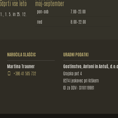
odprti vse leto
maj–september
pon–sob
7.00–23.00
1., 1. 5. in 25. 12.
ned
8.00–22.00
NAROČILA SLAŠČIC
URADNI PODATKI
Martina Trauner
Gostinstvo, Antoni in Antuš, d.o.o
+386 41 505 732
Grajska pot 4
8274
Leskovec pri Krškem
ID za DDV: SI10119981