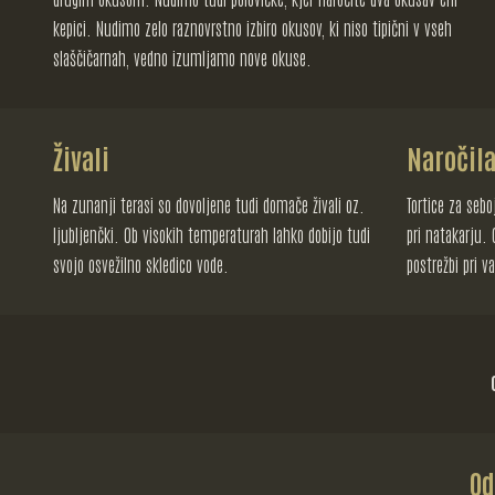
kepici. Nudimo zelo raznovrstno izbiro okusov, ki niso tipični v vseh
slaščičarnah, vedno izumljamo nove okuse.
Živali
Naročila
Na zunanji terasi so dovoljene tudi domače živali oz.
Tortice za seboj
ljubljenčki. Ob visokih temperaturah lahko dobijo tudi
pri natakarju. 
svojo osvežilno skledico vode.
postrežbi pri v
Od