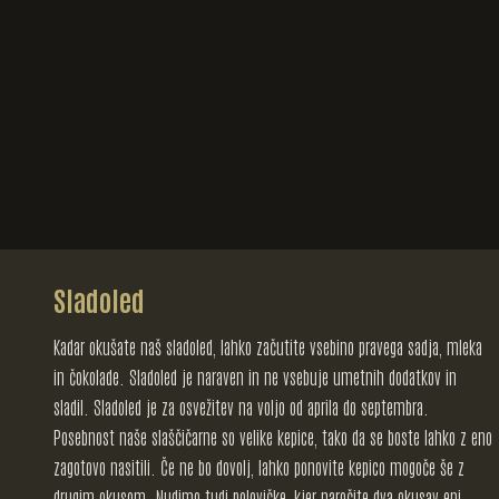
Sladoled
Kadar okušate naš sladoled, lahko začutite vsebino pravega sadja, mleka
in čokolade. Sladoled je naraven in ne vsebuje umetnih dodatkov in
sladil. Sladoled je za osvežitev na voljo od aprila do septembra.
Posebnost naše slaščičarne so velike kepice, tako da se boste lahko z eno
zagotovo nasitili. Če ne bo dovolj, lahko ponovite kepico mogoče še z
drugim okusom. Nudimo tudi polovičke, kjer naročite dva okusav eni