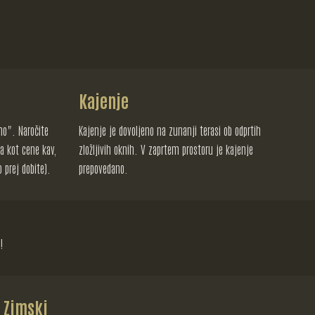
Kajenje
no". Naročite
Kajenje je dovoljeno na zunanji terasi ob odprtih
ta kot cene kav,
zložljivih oknih. V zaprtem prostoru je kajenje
o prej dobite).
prepovedano.
!
Zimski