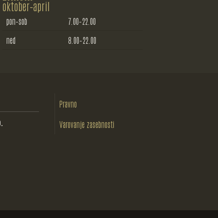
oktober–april
pon–sob
7.00–22.00
ned
8.00–22.00
Pravno
.
Varovanje zasebnosti