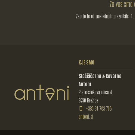
Za vas smo 
Zaprto le ob naslednjih praznikih: 1. 
KJE SMO
Slaščičarna & kavarna
Antoni
Pleteršnikova ulica 4
8250
Brežice
+386 31 763 706
antoni.si